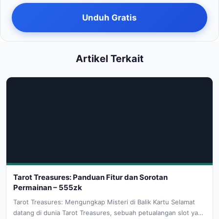
Unduh Gratis
Artikel Terkait
Tarot Treasures: Panduan Fitur dan Sorotan
Permainan – 555zk
Tarot Treasures: Mengungkap Misteri di Balik Kartu Selamat
datang di dunia Tarot Treasures, sebuah petualangan slot yang