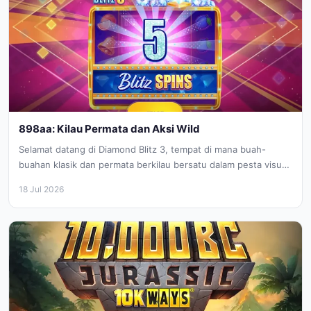
898aa: Kilau Permata dan Aksi Wild
Selamat datang di Diamond Blitz 3, tempat di mana buah-
buahan klasik dan permata berkilau bersatu dalam pesta visual
yang cukup...
18 Jul 2026