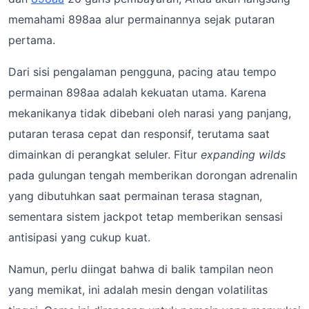
memahami 898aa alur permainannya sejak putaran
pertama.
Dari sisi pengalaman pengguna, pacing atau tempo
permainan 898aa adalah kekuatan utama. Karena
mekanikanya tidak dibebani oleh narasi yang panjang,
putaran terasa cepat dan responsif, terutama saat
dimainkan di perangkat seluler. Fitur
expanding wilds
pada gulungan tengah memberikan dorongan adrenalin
yang dibutuhkan saat permainan terasa stagnan,
sementara sistem jackpot tetap memberikan sensasi
antisipasi yang cukup kuat.
Namun, perlu diingat bahwa di balik tampilan neon
yang memikat, ini adalah mesin dengan volatilitas