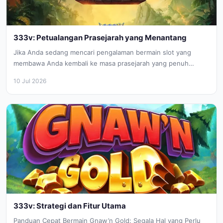
333v: Petualangan Prasejarah yang Menantang
Jika Anda sedang mencari pengalaman bermain slot yang
membawa Anda kembali ke masa prasejarah yang penuh
tantangan, 10,000 BC Jurassic...
10 Jul 2026
333v: Strategi dan Fitur Utama
Panduan Cepat Bermain Gnaw’n Gold: Segala Hal yang Perlu