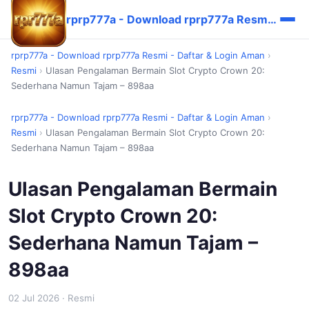
rprp777a - Download rprp777a Resmi - Daftar & Login Aman
rprp777a - Download rprp777a Resmi - Daftar & Login Aman
›
Resmi
›
Ulasan Pengalaman Bermain Slot Crypto Crown 20:
Sederhana Namun Tajam – 898aa
rprp777a - Download rprp777a Resmi - Daftar & Login Aman
›
Resmi
›
Ulasan Pengalaman Bermain Slot Crypto Crown 20:
Sederhana Namun Tajam – 898aa
Ulasan Pengalaman Bermain
Slot Crypto Crown 20:
Sederhana Namun Tajam –
898aa
02 Jul 2026
· Resmi