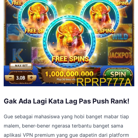
Gak Ada Lagi Kata Lag Pas Push Rank!
Gue sebagai mahasiswa yang hobi banget mabar tiap
malem, bener-bener ngerasa terbantu banget sama
aplikasi VPN premium yang gue dapetin dari platform