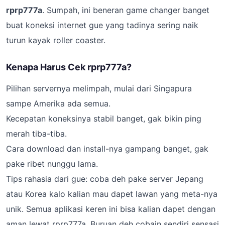
rprp777a
. Sumpah, ini beneran game changer banget
buat koneksi internet gue yang tadinya sering naik
turun kayak roller coaster.
Kenapa Harus Cek rprp777a?
Pilihan servernya melimpah, mulai dari Singapura
sampe Amerika ada semua.
Kecepatan koneksinya stabil banget, gak bikin ping
merah tiba-tiba.
Cara download dan install-nya gampang banget, gak
pake ribet nunggu lama.
Tips rahasia dari gue: coba deh pake server Jepang
atau Korea kalo kalian mau dapet lawan yang meta-nya
unik. Semua aplikasi keren ini bisa kalian dapet dengan
aman lewat rprp777a. Buruan deh cobain sendiri sensasi